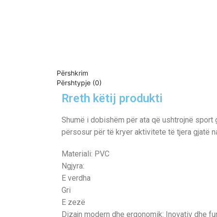
Përshkrim
Përshtypje (0)
Rreth këtij produkti
Shumë i dobishëm për ata që ushtrojnë sport gj
përsosur për të kryer aktivitete të tjera gjatë
Materiali: PVC
Ngjyra:
E verdha
Gri
E zezë
Dizajn modern dhe ergonomik: Inovativ dhe fu