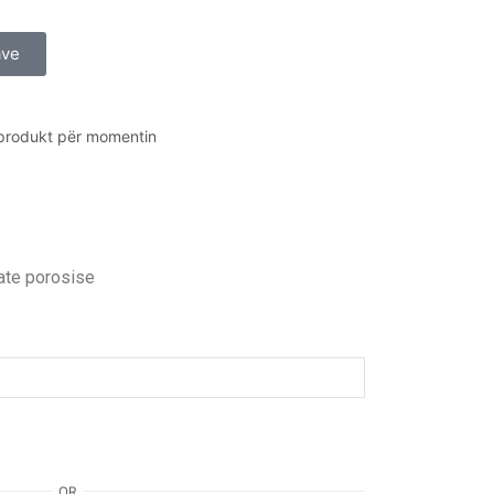
ave
 produkt për momentin
jate porosise
OR