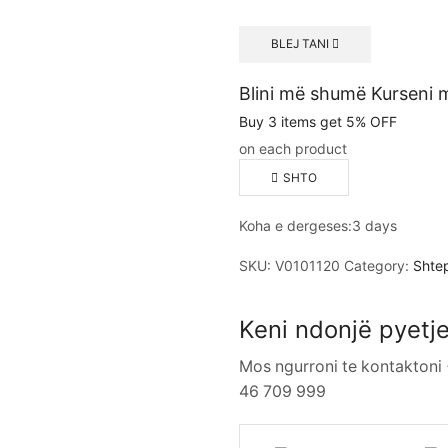
BLEJ TANI
Blini më shumë Kurseni
Buy 3 items get 5% OFF
on each product
SHTO
Koha e dergeses:
3 days
SKU:
V0101120
Category:
Shtep
Keni ndonjë pyetj
Mos ngurroni te kontaktoni
46 709 999