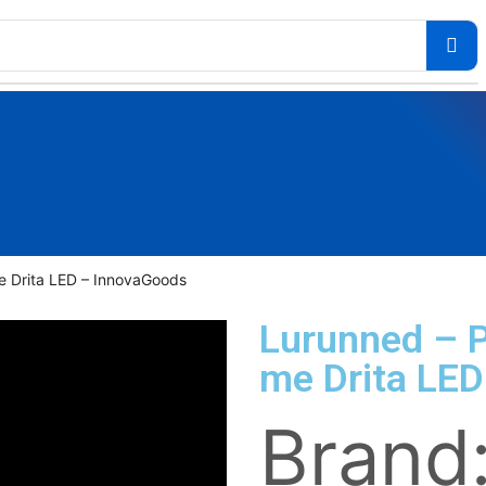
e Drita LED – InnovaGoods
Lurunned – 
me Drita LE
Brand