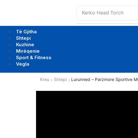
Kerko
Head Torch
Të Gjitha
Shtepi
Kuzhine
Mirëqenie
Sport & Fitness
Vegla
Kreu
Shtepi
Lurunned – Parzmore Sportive M