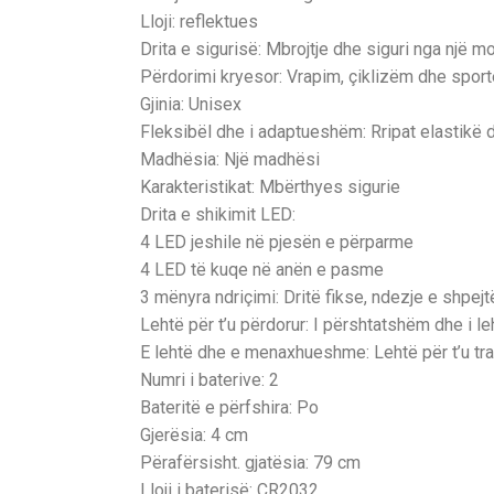
Lloji: reflektues
Drita e sigurisë: Mbrojtje dhe siguri nga një m
Përdorimi kryesor: Vrapim, çiklizëm dhe sporte
Gjinia: Unisex
Fleksibël dhe i adaptueshëm: Rripat elastikë 
Madhësia: Një madhësi
Karakteristikat: Mbërthyes sigurie
Drita e shikimit LED:
4 LED jeshile në pjesën e përparme
4 LED të kuqe në anën e pasme
3 mënyra ndriçimi: Dritë fikse, ndezje e shpejt
Lehtë për t’u përdorur: I përshtatshëm dhe i le
E lehtë dhe e menaxhueshme: Lehtë për t’u tra
Numri i baterive: 2
Bateritë e përfshira: Po
Gjerësia: 4 cm
Përafërsisht. gjatësia: 79 cm
Lloji i baterisë: CR2032