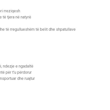
ori rreziqesh
 të tjera në natyrë
dhe të rregullueshëm të belit dhe shpatullave
ë, ndezje e ngadaltë
htë për t’u përdorur
nsportuar dhe ruajtur