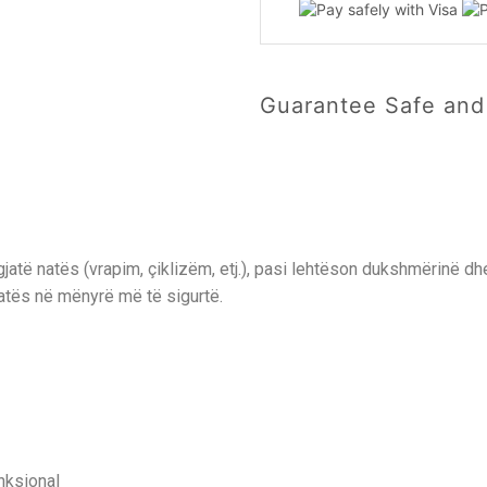
Guarantee Safe an
atë natës (vrapim, çiklizëm, etj.), pasi lehtëson dukshmërinë dhe
 natës në mënyrë më të sigurtë.
nksional