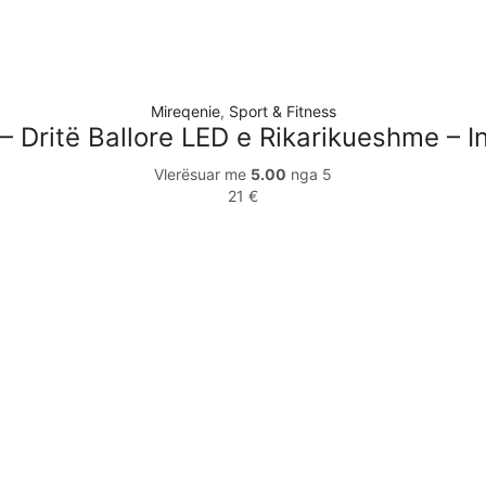
Mireqenie
,
Sport & Fitness
– Dritë Ballore LED e Rikarikueshme –
Vlerësuar me
5.00
nga 5
21
€