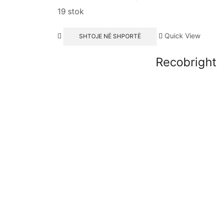
19 stok
Quick View
SHTOJE NË SHPORTË
Recobright 