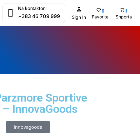
Na kontaktoni
0
0
+383 46 709 999
Favorite
Shporta
Sign In
Parzmore Sportive
D – InnovaGoods
:
Innovagoods