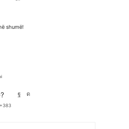
 më shumë!
i
e?
 +383