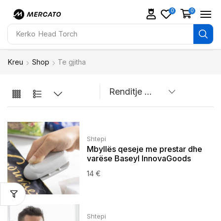
0
0
Kerko
Head Torch
Kreu
Shop
Te gjitha
Shtepi
Mbyllës qeseje me prestar dhe
varëse Baseyl InnovaGoods
14
€
Shtepi