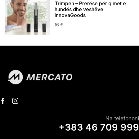
Trimpen – Prerëse për qimet e
hundës dhe veshëve
InnovaGoods
16
€
Na telefononi
+383 46 709 999