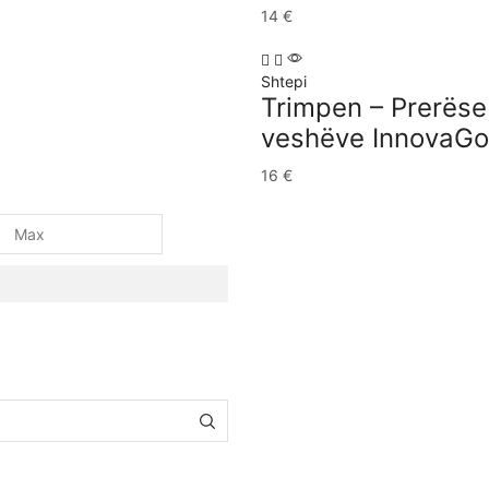
14
€
Shtepi
Trimpen – Prerëse
veshëve InnovaG
16
€