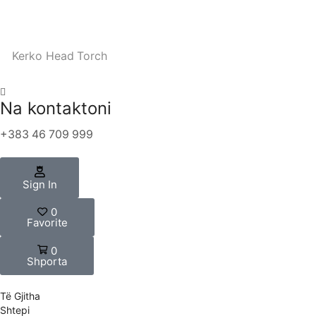
Kerko
Head Torch
Na kontaktoni
+383 46 709 999
Sign In
0
Favorite
0
Shporta
Të Gjitha
Shtepi