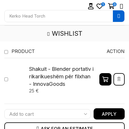
1
0
Kerko
Head Torch
WISHLIST
PRODUCT
ACTION
Shakuit - Blender portativ i
rikarikueshëm për filxhan
- InnovaGoods
25
€
APPLY
ASK FOR AN ESTIMATE