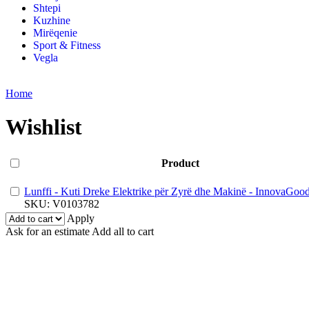
Shtepi
Kuzhine
Mirëqenie
Sport & Fitness
Vegla
Home
Wishlist
Product
Lunffi - Kuti Dreke Elektrike për Zyrë dhe Makinë - InnovaGoo
SKU:
V0103782
Apply
Ask for an estimate
Add all to cart