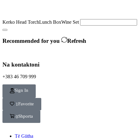
Kerko
Head Torch
Lunch Box
Wine Set
Recommended for you
Refresh
Na kontaktoni
+383 46 709 999
Sign In
Favorite
1
Shporta
0
Të Gjitha