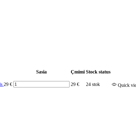
Sasia
Çmimi
Stock status
ds
29
€
29
€
24 stok
Quick vi