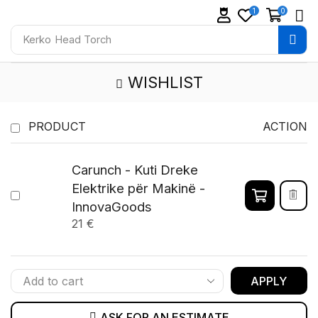
1
0
Kerko
Head Torch
WISHLIST
PRODUCT
ACTION
Carunch - Kuti Dreke
Elektrike për Makinë -
InnovaGoods
21
€
APPLY
ASK FOR AN ESTIMATE